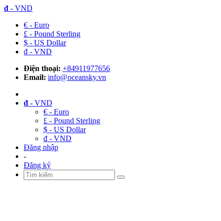
đ
- VND
€ - Euro
£ - Pound Sterling
$ - US Dollar
đ - VND
Điện thoại:
+84911977656
Email:
info@oceansky.vn
đ
- VND
€ - Euro
£ - Pound Sterling
$ - US Dollar
đ - VND
Đăng nhập
-
Đăng ký