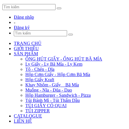
Đăng nhập
-
Đăng ký
TRANG CHỦ
GIỚI THIỆU
SẢN PHẨM
ỐNG HÚT GIẤY - ỐNG HÚT BÃ MÍA
Ly Giấy - Ly Bã Mía - Ly Kem
Tô - Chén - Dĩa
Hộp Cơm Giấy - Hộp Cơm Bã Mía
Hộp Giấy Kraft
Khay Nhôm - Giấy _ Bã Mía
Muỗng - Nĩa - Đũa - Dao
Hộp Hamburger - Sandwich - Pizza
Túi Bánh Mì - Túi Thấm Dầu
TÚI GIẤY CÓ QUAI
TÚI ZIPPER
CATALOGUE
LIÊN HỆ