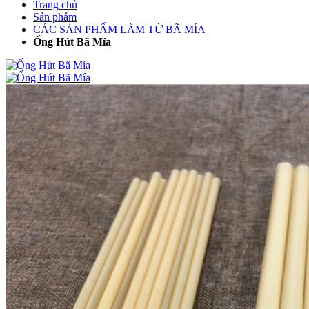
Trang chủ
Sản phẩm
CÁC SẢN PHẨM LÀM TỪ BÃ MÍA
Ống Hút Bã Mía