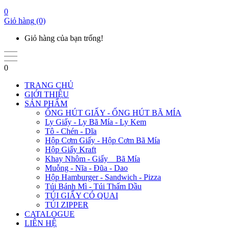
0
Giỏ hàng
(0)
Giỏ hàng của bạn trống!
0
TRANG CHỦ
GIỚI THIỆU
SẢN PHẨM
ỐNG HÚT GIẤY - ỐNG HÚT BÃ MÍA
Ly Giấy - Ly Bã Mía - Ly Kem
Tô - Chén - Dĩa
Hộp Cơm Giấy - Hộp Cơm Bã Mía
Hộp Giấy Kraft
Khay Nhôm - Giấy _ Bã Mía
Muỗng - Nĩa - Đũa - Dao
Hộp Hamburger - Sandwich - Pizza
Túi Bánh Mì - Túi Thấm Dầu
TÚI GIẤY CÓ QUAI
TÚI ZIPPER
CATALOGUE
LIÊN HỆ