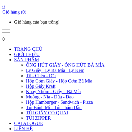
0
Giỏ hàng
(0)
Giỏ hàng của bạn trống!
0
TRANG CHỦ
GIỚI THIỆU
SẢN PHẨM
ỐNG HÚT GIẤY - ỐNG HÚT BÃ MÍA
Ly Giấy - Ly Bã Mía - Ly Kem
Tô - Chén - Dĩa
Hộp Cơm Giấy - Hộp Cơm Bã Mía
Hộp Giấy Kraft
Khay Nhôm - Giấy _ Bã Mía
Muỗng - Nĩa - Đũa - Dao
Hộp Hamburger - Sandwich - Pizza
Túi Bánh Mì - Túi Thấm Dầu
TÚI GIẤY CÓ QUAI
TÚI ZIPPER
CATALOGUE
LIÊN HỆ