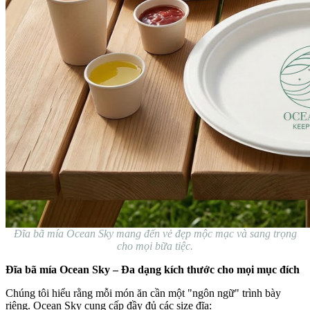
Đĩa bã mía Ocean Sky mang đến vẻ đẹp mộc mạc và sang trọng
cho mọi bữa tiệc.
Đĩa bã mía Ocean Sky – Đa dạng kích thước cho mọi mục đích
Chúng tôi hiểu rằng mỗi món ăn cần một "ngôn ngữ" trình bày
riêng. Ocean Sky cung cấp đầy đủ các size đĩa: