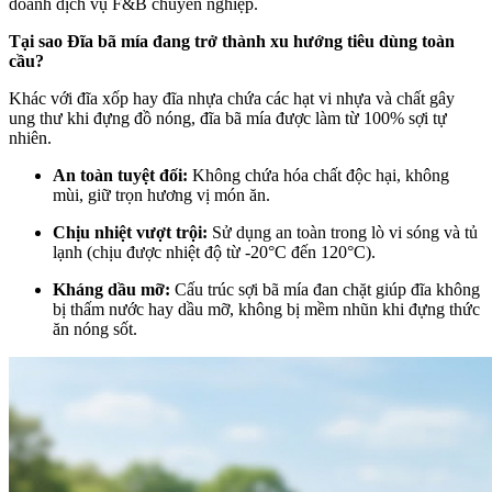
doanh dịch vụ F&B chuyên nghiệp.
Tại sao Đĩa bã mía đang trở thành xu hướng tiêu dùng toàn
cầu?
Khác với đĩa xốp hay đĩa nhựa chứa các hạt vi nhựa và chất gây
ung thư khi đựng đồ nóng, đĩa bã mía được làm từ 100% sợi tự
nhiên.
An toàn tuyệt đối:
Không chứa hóa chất độc hại, không
mùi, giữ trọn hương vị món ăn.
Chịu nhiệt vượt trội:
Sử dụng an toàn trong lò vi sóng và tủ
lạnh (chịu được nhiệt độ từ -20°C đến 120°C).
Kháng dầu mỡ:
Cấu trúc sợi bã mía đan chặt giúp đĩa không
bị thấm nước hay dầu mỡ, không bị mềm nhũn khi đựng thức
ăn nóng sốt.