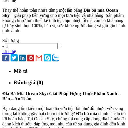
Liên hệ
Thay thế hoàn toàn nhựa dùng một lần bằng
Đĩa bã mía Ocean
Sky
– giải pháp bền vững cho mọi bữa tiệc và nhà hàng. Sản phẩm
không chỉ sở hữu thiết kế tinh tế, chịu nhiệt tốt mà còn có khả năng
tự hủy sinh học 100%, bảo vệ sức khỏe người dùng và giữ gìn hành
tinh xanh.
Số lượng
-
+
Liên hệ
Mô tả
Đánh giá (0)
Đĩa Bã Mía Ocean Sky: Giải Pháp Đựng Thực Phẩm Xanh –
Bền – An Toàn
Bạn đang tìm kiếm một loại đĩa vừa tiện lợi như đồ nhựa, vừa sang
trọng lại không gây hại cho môi trường?
Đĩa bã mía
chính là câu trả
lời hoàn hảo. Tại Ocean Sky, chúng tôi cung cấp dòng đĩa bã mía đa
dạng kích thước, đáp ứng mọi nhu cầu từ sử dụng gia đình đến kinh