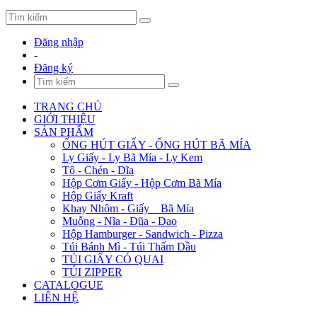
Đăng nhập
-
Đăng ký
TRANG CHỦ
GIỚI THIỆU
SẢN PHẨM
ỐNG HÚT GIẤY - ỐNG HÚT BÃ MÍA
Ly Giấy - Ly Bã Mía - Ly Kem
Tô - Chén - Dĩa
Hộp Cơm Giấy - Hộp Cơm Bã Mía
Hộp Giấy Kraft
Khay Nhôm - Giấy _ Bã Mía
Muỗng - Nĩa - Đũa - Dao
Hộp Hamburger - Sandwich - Pizza
Túi Bánh Mì - Túi Thấm Dầu
TÚI GIẤY CÓ QUAI
TÚI ZIPPER
CATALOGUE
LIÊN HỆ