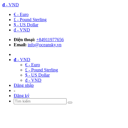
đ
- VND
€ - Euro
£ - Pound Sterling
$ - US Dollar
đ - VND
Điện thoại:
+84911977656
Email:
info@oceansky.vn
đ
- VND
€ - Euro
£ - Pound Sterling
$ - US Dollar
đ - VND
Đăng nhập
-
Đăng ký