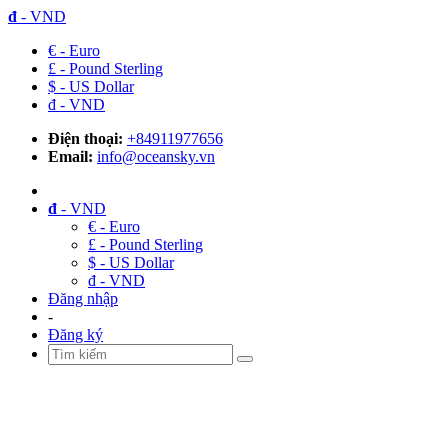
đ
- VND
€ - Euro
£ - Pound Sterling
$ - US Dollar
đ - VND
Điện thoại:
+84911977656
Email:
info@oceansky.vn
đ
- VND
€ - Euro
£ - Pound Sterling
$ - US Dollar
đ - VND
Đăng nhập
-
Đăng ký