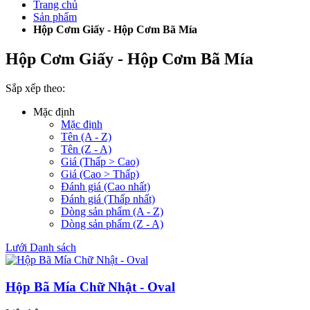
Trang chủ
Sản phẩm
Hộp Cơm Giấy - Hộp Cơm Bã Mía
Hộp Cơm Giấy - Hộp Cơm Bã Mía
Sắp xếp theo:
Mặc định
Mặc định
Tên (A - Z)
Tên (Z - A)
Giá (Thấp > Cao)
Giá (Cao > Thấp)
Đánh giá (Cao nhất)
Đánh giá (Thấp nhất)
Dòng sản phẩm (A - Z)
Dòng sản phẩm (Z - A)
Lưới
Danh sách
Hộp Bã Mía Chữ Nhật - Oval