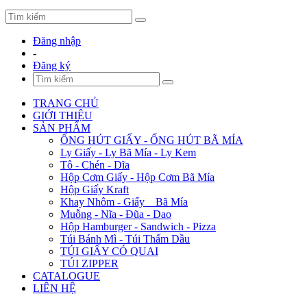
Đăng nhập
-
Đăng ký
TRANG CHỦ
GIỚI THIỆU
SẢN PHẨM
ỐNG HÚT GIẤY - ỐNG HÚT BÃ MÍA
Ly Giấy - Ly Bã Mía - Ly Kem
Tô - Chén - Dĩa
Hộp Cơm Giấy - Hộp Cơm Bã Mía
Hộp Giấy Kraft
Khay Nhôm - Giấy _ Bã Mía
Muỗng - Nĩa - Đũa - Dao
Hộp Hamburger - Sandwich - Pizza
Túi Bánh Mì - Túi Thấm Dầu
TÚI GIẤY CÓ QUAI
TÚI ZIPPER
CATALOGUE
LIÊN HỆ