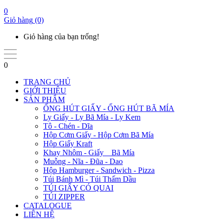
0
Giỏ hàng
(0)
Giỏ hàng của bạn trống!
0
TRANG CHỦ
GIỚI THIỆU
SẢN PHẨM
ỐNG HÚT GIẤY - ỐNG HÚT BÃ MÍA
Ly Giấy - Ly Bã Mía - Ly Kem
Tô - Chén - Dĩa
Hộp Cơm Giấy - Hộp Cơm Bã Mía
Hộp Giấy Kraft
Khay Nhôm - Giấy _ Bã Mía
Muỗng - Nĩa - Đũa - Dao
Hộp Hamburger - Sandwich - Pizza
Túi Bánh Mì - Túi Thấm Dầu
TÚI GIẤY CÓ QUAI
TÚI ZIPPER
CATALOGUE
LIÊN HỆ