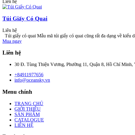
Liên hệ
Túi Giấy Có Quai
Liên hệ
Túi giấy có quai Mẫu mã túi giấy có quai cũng rất đa dạng về kiểu
Mua ngay
Liên hệ
30 Đ. Tùng Thiện Vương, Phường 11, Quận 8, Hồ Chí Minh,
+84911977656
info@oceansky.vn
Menu chính
TRANG CHỦ
GIỚI THIỆU
SẢN PHẨM
CATALOGUE
LIÊN HỆ