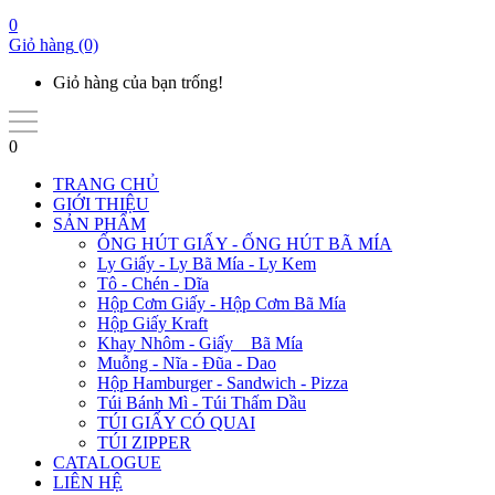
0
Giỏ hàng
(0)
Giỏ hàng của bạn trống!
0
TRANG CHỦ
GIỚI THIỆU
SẢN PHẨM
ỐNG HÚT GIẤY - ỐNG HÚT BÃ MÍA
Ly Giấy - Ly Bã Mía - Ly Kem
Tô - Chén - Dĩa
Hộp Cơm Giấy - Hộp Cơm Bã Mía
Hộp Giấy Kraft
Khay Nhôm - Giấy _ Bã Mía
Muỗng - Nĩa - Đũa - Dao
Hộp Hamburger - Sandwich - Pizza
Túi Bánh Mì - Túi Thấm Dầu
TÚI GIẤY CÓ QUAI
TÚI ZIPPER
CATALOGUE
LIÊN HỆ