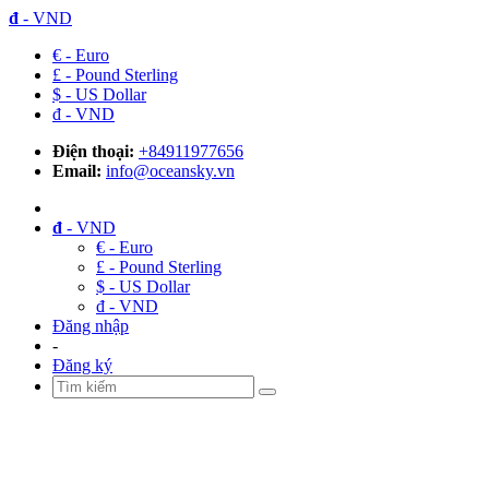
đ
- VND
€ - Euro
£ - Pound Sterling
$ - US Dollar
đ - VND
Điện thoại:
+84911977656
Email:
info@oceansky.vn
đ
- VND
€ - Euro
£ - Pound Sterling
$ - US Dollar
đ - VND
Đăng nhập
-
Đăng ký