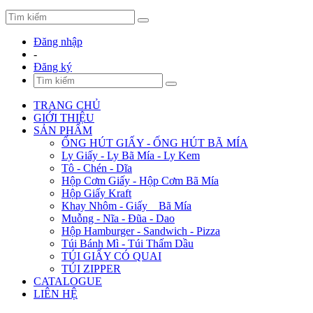
Đăng nhập
-
Đăng ký
TRANG CHỦ
GIỚI THIỆU
SẢN PHẨM
ỐNG HÚT GIẤY - ỐNG HÚT BÃ MÍA
Ly Giấy - Ly Bã Mía - Ly Kem
Tô - Chén - Dĩa
Hộp Cơm Giấy - Hộp Cơm Bã Mía
Hộp Giấy Kraft
Khay Nhôm - Giấy _ Bã Mía
Muỗng - Nĩa - Đũa - Dao
Hộp Hamburger - Sandwich - Pizza
Túi Bánh Mì - Túi Thấm Dầu
TÚI GIẤY CÓ QUAI
TÚI ZIPPER
CATALOGUE
LIÊN HỆ