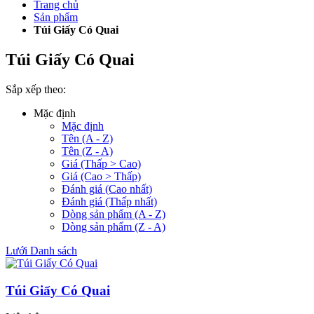
Trang chủ
Sản phẩm
Túi Giấy Có Quai
Túi Giấy Có Quai
Sắp xếp theo:
Mặc định
Mặc định
Tên (A - Z)
Tên (Z - A)
Giá (Thấp > Cao)
Giá (Cao > Thấp)
Đánh giá (Cao nhất)
Đánh giá (Thấp nhất)
Dòng sản phẩm (A - Z)
Dòng sản phẩm (Z - A)
Lưới
Danh sách
Túi Giấy Có Quai