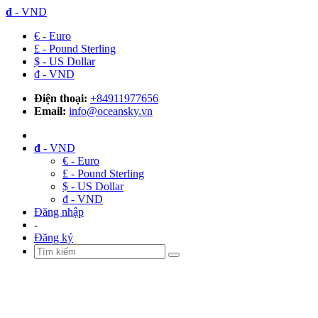
đ
- VND
€ - Euro
£ - Pound Sterling
$ - US Dollar
đ - VND
Điện thoại:
+84911977656
Email:
info@oceansky.vn
đ
- VND
€ - Euro
£ - Pound Sterling
$ - US Dollar
đ - VND
Đăng nhập
-
Đăng ký