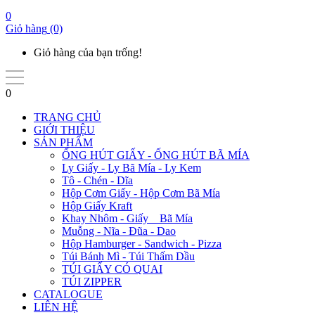
0
Giỏ hàng
(0)
Giỏ hàng của bạn trống!
0
TRANG CHỦ
GIỚI THIỆU
SẢN PHẨM
ỐNG HÚT GIẤY - ỐNG HÚT BÃ MÍA
Ly Giấy - Ly Bã Mía - Ly Kem
Tô - Chén - Dĩa
Hộp Cơm Giấy - Hộp Cơm Bã Mía
Hộp Giấy Kraft
Khay Nhôm - Giấy _ Bã Mía
Muỗng - Nĩa - Đũa - Dao
Hộp Hamburger - Sandwich - Pizza
Túi Bánh Mì - Túi Thấm Dầu
TÚI GIẤY CÓ QUAI
TÚI ZIPPER
CATALOGUE
LIÊN HỆ