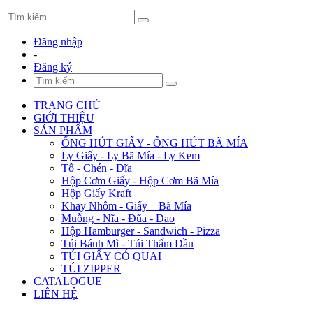
Đăng nhập
-
Đăng ký
TRANG CHỦ
GIỚI THIỆU
SẢN PHẨM
ỐNG HÚT GIẤY - ỐNG HÚT BÃ MÍA
Ly Giấy - Ly Bã Mía - Ly Kem
Tô - Chén - Dĩa
Hộp Cơm Giấy - Hộp Cơm Bã Mía
Hộp Giấy Kraft
Khay Nhôm - Giấy _ Bã Mía
Muỗng - Nĩa - Đũa - Dao
Hộp Hamburger - Sandwich - Pizza
Túi Bánh Mì - Túi Thấm Dầu
TÚI GIẤY CÓ QUAI
TÚI ZIPPER
CATALOGUE
LIÊN HỆ