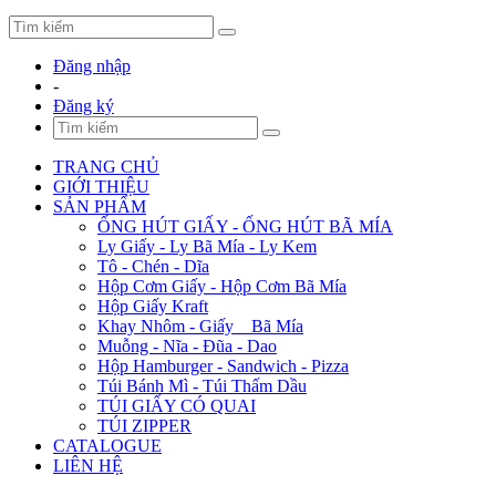
Đăng nhập
-
Đăng ký
TRANG CHỦ
GIỚI THIỆU
SẢN PHẨM
ỐNG HÚT GIẤY - ỐNG HÚT BÃ MÍA
Ly Giấy - Ly Bã Mía - Ly Kem
Tô - Chén - Dĩa
Hộp Cơm Giấy - Hộp Cơm Bã Mía
Hộp Giấy Kraft
Khay Nhôm - Giấy _ Bã Mía
Muỗng - Nĩa - Đũa - Dao
Hộp Hamburger - Sandwich - Pizza
Túi Bánh Mì - Túi Thấm Dầu
TÚI GIẤY CÓ QUAI
TÚI ZIPPER
CATALOGUE
LIÊN HỆ