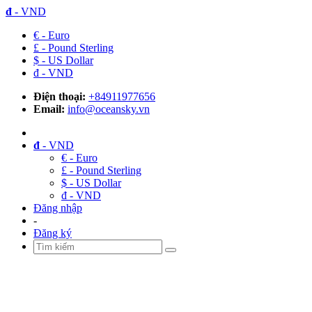
đ
- VND
€ - Euro
£ - Pound Sterling
$ - US Dollar
đ - VND
Điện thoại:
+84911977656
Email:
info@oceansky.vn
đ
- VND
€ - Euro
£ - Pound Sterling
$ - US Dollar
đ - VND
Đăng nhập
-
Đăng ký