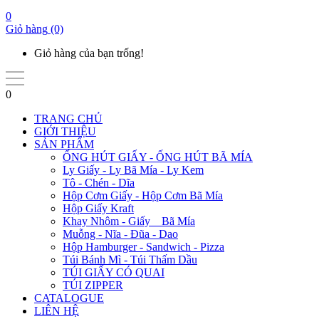
0
Giỏ hàng
(0)
Giỏ hàng của bạn trống!
0
TRANG CHỦ
GIỚI THIỆU
SẢN PHẨM
ỐNG HÚT GIẤY - ỐNG HÚT BÃ MÍA
Ly Giấy - Ly Bã Mía - Ly Kem
Tô - Chén - Dĩa
Hộp Cơm Giấy - Hộp Cơm Bã Mía
Hộp Giấy Kraft
Khay Nhôm - Giấy _ Bã Mía
Muỗng - Nĩa - Đũa - Dao
Hộp Hamburger - Sandwich - Pizza
Túi Bánh Mì - Túi Thấm Dầu
TÚI GIẤY CÓ QUAI
TÚI ZIPPER
CATALOGUE
LIÊN HỆ