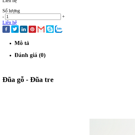
Liên hệ
Số lượng
-
+
Liên hệ
Mô tả
Đánh giá (0)
Đũa gỗ - Đũa tre